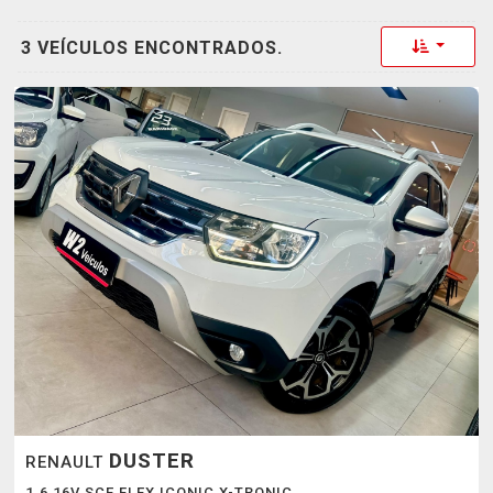
Toggle 
3 VEÍCULOS ENCONTRADOS.
DUSTER
RENAULT
1.6 16V SCE FLEX ICONIC X-TRONIC