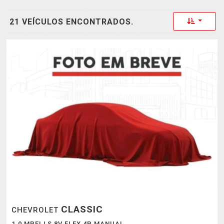
Toggle 
21 VEÍCULOS ENCONTRADOS.
CLASSIC
CHEVROLET
1.0 MPFI LS 8V FLEX 4P MANUAL